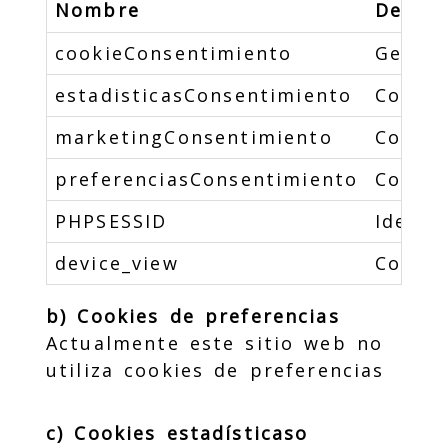
Nombre
Descri
cookieConsentimiento
Gestio
estadisticasConsentimiento
Contro
marketingConsentimiento
Contro
preferenciasConsentimiento
Contro
PHPSESSID
Identi
device_view
Contro
b) Cookies de preferencias
Actualmente este sitio web no
utiliza cookies de preferencias
c) Cookies estadísticaso