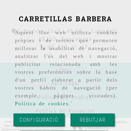
CARRETILLAS BARBERA
C/Ramón Llull, 49-51 -
Sabadell,
Aquest lloc web utilitza cookies
08203,
Barcelona
pròpies i de tercers que permeten
93 710 21 47
millorar la usabilitat de navegació,
analitzar l'ús del web i mostrar
publicitat relacionada amb les
Inici
vostres preferències sobre la base
d'un perfil elaborat a partir dels
Avís Legal
vostres hàbits de navegació (per
exemple, pàgines visitades).
Política de cookies
Política de cookies
.'
Política de Privacitat
CONFIGURACIÓ
REBUTJAR